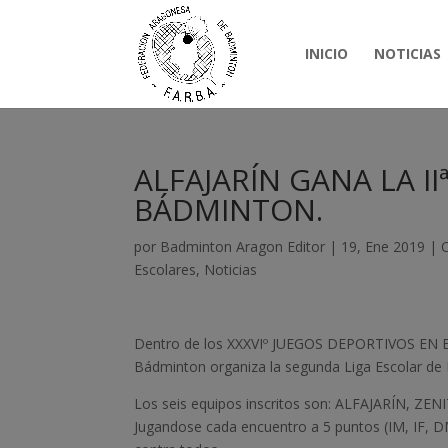
INICIO
NOTICIAS
ALFAJARÍN GANA LA II
BÁDMINTON.
por
Badminton Aragon Editor
|
19, Ene 2019
|
Escolares
,
Noticias
Dentro de los XXXVIº JUEGOS DEPORTIVOS EN E
Bádminton organiza la segunda Liga Escolar d
Los seis equipos inscritos son: ALFAJARÍN, 
Jugandose cada encuentro a 5 puntos (IM, IF, 