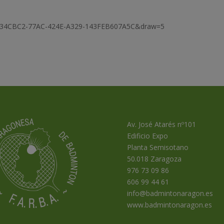
d=5734CBC2-77AC-424E-A329-143FEB607A5C&draw=5
Av. José Atarés nº101
Edificio Expo
Planta Semisotano
50.018 Zaragoza
976 73 09 86
606 99 44 61
info@badmintonaragon.es
www.badmintonaragon.es