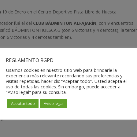
a 19 de Enero en el Centro Deportivo Pista Libre de Huesca.
ncedor fué el del
CLUB BÁDMINTON ALFAJARÍN
, con 9 encuentros
asificó BÁDMINTON HUESCA-3 (con 6 victorias y 4 derrotas), la terce
n 6 victorias y 4 derrotas también).
REGLAMENTO RGPD
Usamos cookies en nuestro sitio web para brindarle la
experiencia más relevante recordando sus preferencias y
visitas repetidas. hacer clic “Aceptar todo”, Usted acepta el
uso de todas las cookies. Sin embargo, puede acceder a
"Aviso legal" para su consulta.
Aceptar todo
Aviso legal
s: