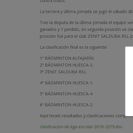
contra todos.
La tercera y última jornada se jugó el sábado dí
Tras la disputa de la última jornada el equipo ve
ganados y 1 perdido, en segunda posición se cl
posición fué para el club ZENIT SALDUBA RSL (co
La clasificación final es la siguiente:
1º BÁDMINTON ALFAJARÍN.
2º BÁDMINTON HUESCA-3.
3º ZENIT SALDUBA RSL.
4º BÁDMINTON HUESCA-1.
5º BÁDMINTON HUESCA-4.
6º BÁDMINTON HUESCA-2.
Aquí teneís resultados y clasificaciones completa
clasificacion-de-liga-escolar-2018-2019.doc