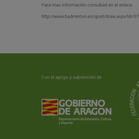
Para mas información consultad en el enlace:
http://www.badminton.es/sport/draw.aspx?i
Con el apoyo y subvención de