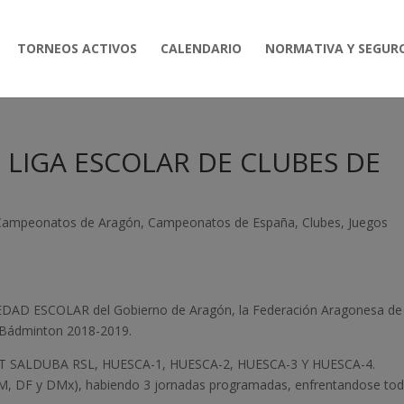
TORNEOS ACTIVOS
CALENDARIO
NORMATIVA Y SEGUR
ª LIGA ESCOLAR DE CLUBES DE
Campeonatos de Aragón
,
Campeonatos de España
,
Clubes
,
Juegos
DAD ESCOLAR del Gobierno de Aragón, la Federación Aragonesa de
e Bádminton 2018-2019.
ZENIT SALDUBA RSL, HUESCA-1, HUESCA-2, HUESCA-3 Y HUESCA-4.
DM, DF y DMx), habiendo 3 jornadas programadas, enfrentandose to