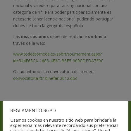
nacional y valedero para ranking nacional con una
categoría de 1*. Para poder participar solamente es
necesario tener licencia nacional, pudiendo participar
clubes de toda la geografía española
Las
inscripciones
deben de realizarse
on-line
a
través de la web:
www.todostorneos.es/sport/tournament.aspx?
id=344F68CA-1683-4E3C-B6F5-909CDFDA7E9C
Os adjuntamos la convocatoria del torneo:
convocatoria-ttr-binefar-2012.doc
REGLAMENTO RGPD
Con el apoyo y subvención de
Usamos cookies en nuestro sitio web para brindarle la
experiencia más relevante recordando sus preferencias
y visitas repetidas. hacer clic “Aceptar todo”, Usted