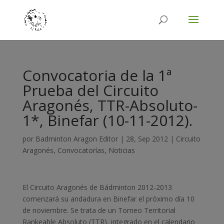
Convocatoria de la 1ª
Prueba del Circuito
Aragonés, TTR-Absoluto-
1*, Binefar (10-11-2012).
por
Badminton Aragon Editor
|
28, Sep 2012
|
Circuito
Aragonés
,
Convocatorías
,
Noticias
El Circuito Aragonés de Bádminton 2012-2013
comenzará su andadura en Binefar el próximo día 10
de noviembre. Se trata de un Torneo Territorial
Rankeable Absoluto (TTR), integrado en el calendario