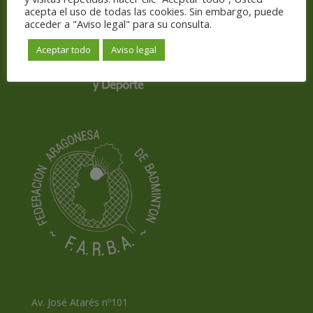
acepta el uso de todas las cookies. Sin embargo, puede
acceder a "Aviso legal" para su consulta.
Aceptar todo
Aviso legal
Av. José Atarés nº101