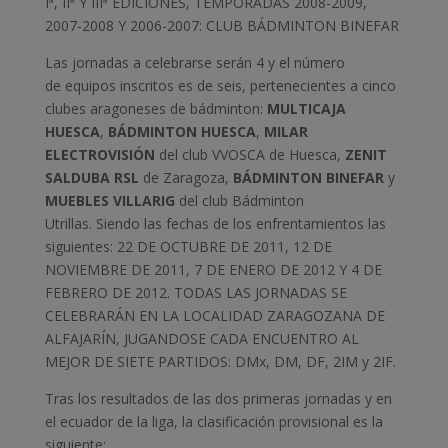
Iª, IIª Y IIIª EDICIONES, TEMPORADAS 2008-2009,
2007-2008 Y 2006-2007: CLUB BÁDMINTON BINEFAR
Las jornadas a celebrarse serán 4 y el número
de equipos inscritos es de seis, pertenecientes a cinco
clubes aragoneses de bádminton:
MULTICAJA
HUESCA
,
BÁDMINTON HUESCA
,
MILAR
ELECTROVISIÓN
del club VVOSCA de Huesca,
ZENIT
SALDUBA RSL
de Zaragoza,
BÁDMINTON BINEFAR
y
MUEBLES VILLARIG
del club Bádminton
Utrillas. Siendo las fechas de los enfrentamientos las
siguientes: 22 DE OCTUBRE DE 2011, 12 DE
NOVIEMBRE DE 2011, 7 DE ENERO DE 2012 Y 4 DE
FEBRERO DE 2012. TODAS LAS JORNADAS SE
CELEBRARÁN EN LA LOCALIDAD ZARAGOZANA DE
ALFAJARÍN, JUGANDOSE CADA ENCUENTRO AL
MEJOR DE SIETE PARTIDOS: DMx, DM, DF, 2IM y 2IF.
Tras los resultados de las dos primeras jornadas y en
el ecuador de la liga, la clasificación provisional es la
siguiente: