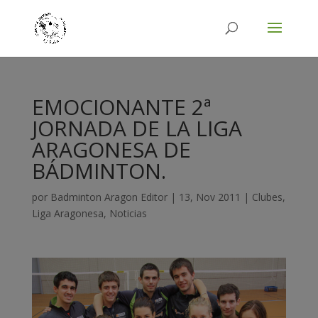
EMOCIONANTE 2ª
JORNADA DE LA LIGA
ARAGONESA DE
BÁDMINTON.
por
Badminton Aragon Editor
|
13, Nov 2011
|
Clubes
,
Liga Aragonesa
,
Noticias