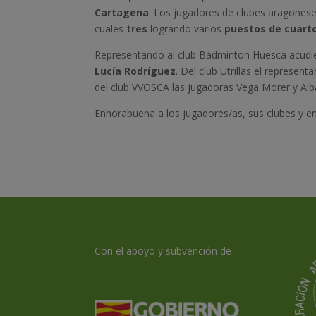
Cartagena
. Los jugadores de clubes aragonese
cuales
tres
logrando varios
puestos de cuarto
Representando al club Bádminton Huesca acud
Lucía Rodríguez
. Del club Utrillas el represen
del club VVOSCA las jugadoras Vega Morer y Alba
Enhorabuena a los jugadores/as, sus clubes y e
Con el apoyo y subvención de