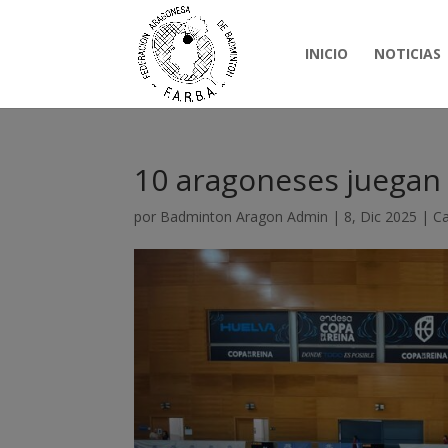
INICIO
NOTICIAS
10 aragoneses juegan 
por
Badminton Aragon Admin
|
8, Dic 2025
|
C