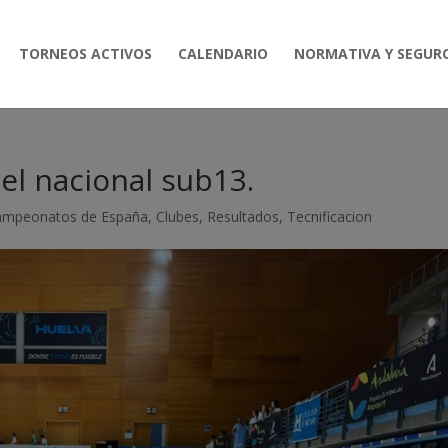
TORNEOS ACTIVOS
CALENDARIO
NORMATIVA Y SEGUR
el nacional sub13.
ampeonatos de España
,
Clubes
,
Resultados
,
Tecnificacion