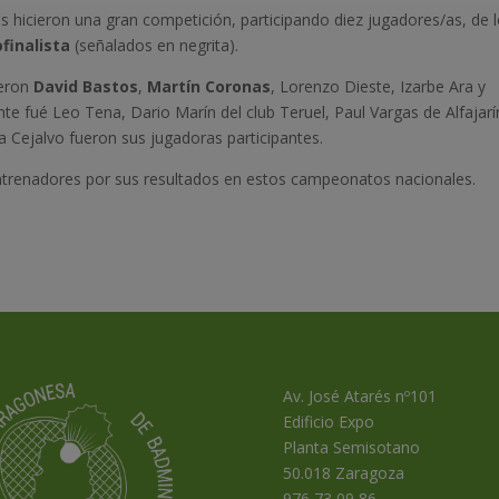
s hicieron una gran competición, participando diez jugadores/as, de 
finalista
(señalados en negrita).
ieron
David
Bastos
,
Martín
Coronas
, Lorenzo Dieste, Izarbe Ara y
tante fué Leo Tena, Dario Marín del club Teruel, Paul Vargas de Alfajarí
 Cejalvo fueron sus jugadoras participantes.
ntrenadores por sus resultados en estos campeonatos nacionales.
Av. José Atarés nº101
Edificio Expo
Planta Semisotano
50.018 Zaragoza
976 73 09 86