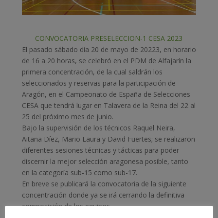
CONVOCATORIA PRESELECCION-1 CESA 2023
El pasado sábado día 20 de mayo de 20223, en horario
de 16 a 20 horas, se celebró en el PDM de Alfajarín la
primera concentración, de la cual saldrán los
seleccionados y reservas para la participación de
Aragón, en el Campeonato de España de Selecciones
CESA que tendrá lugar en Talavera de la Reina del 22 al
25 del próximo mes de junio.
Bajo la supervisión de los técnicos Raquel Neira,
Aitana Díez, Mario Laura y David Fuertes; se realizaron
diferentes sesiones técnicas y tácticas para poder
discernir la mejor selección aragonesa posible, tanto
en la categoría sub-15 como sub-17.
En breve se publicará la convocatoria de la siguiente
concentración donde ya se irá cerrando la definitiva
composición de los equipos.