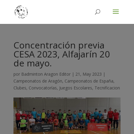
Concentración previa
CESA 2023, Alfajarín 20
de mayo.
por
Badminton Aragon Editor
|
21, May 2023
|
Campeonatos de Aragón
,
Campeonatos de España
,
Clubes
,
Convocatorías
,
Juegos Escolares
,
Tecnificacion