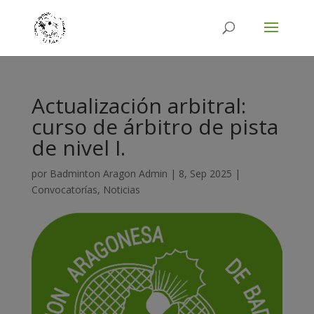
Actualización arbitral:
curso de árbitro de pista
de nivel I.
por
Badminton Aragon Admin
|
8, Sep 2025
|
Convocatorías
,
Noticias