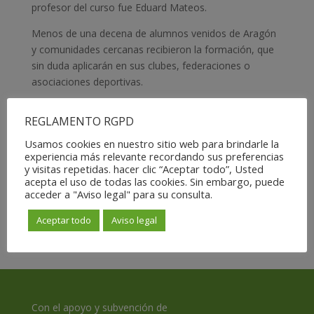
profesor del curso fue Eduard Mateos.
Menos de una decena de alumnos venidos de Aragón
y comunidades cercanas recibieron la formación, que
sin duda aplicarán en sus clubes, federaciones o
asociaciones deportivas.
Esta actividad estuvo incluida en el calendario FESBA
REGLAMENTO RGPD
en el siguiente
enlace:
https://badminton.deporteenlanube.es/course.p
Usamos cookies en nuestro sitio web para brindarle la
experiencia más relevante recordando sus preferencias
hp?id=465
y visitas repetidas. hacer clic “Aceptar todo”, Usted
acepta el uso de todas las cookies. Sin embargo, puede
Sin duda una importante actividad formativa que nos
acceder a "Aviso legal" para su consulta.
permite disponer de un tejido arbitral en Aragón,
completamente operativo y actualizado.
Aceptar todo
Aviso legal
Con el apoyo y subvención de