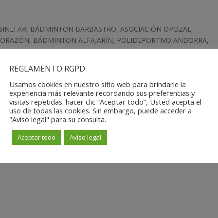
INEFAR, BÁDMINTON BARBASTRO, ASOCIACIÓN OPOZAL,
ORAZÓN, BÁDMINTON ALFAJARÍN, POLIDEPORTIVO ANDORRA,
.
REGLAMENTO RGPD
Usamos cookies en nuestro sitio web para brindarle la
NDEVILA, JOSÉ MARÍA CAMPOY, LORETO GRACIA, JORGE BOTAYA,
experiencia más relevante recordando sus preferencias y
, RAQUEL NEIRA Y ZULIMA CAÑAS.
visitas repetidas. hacer clic “Aceptar todo”, Usted acepta el
uso de todas las cookies. Sin embargo, puede acceder a
"Aviso legal" para su consulta.
 Y MERCEDES AUDINA.
Aceptar todo
Aviso legal