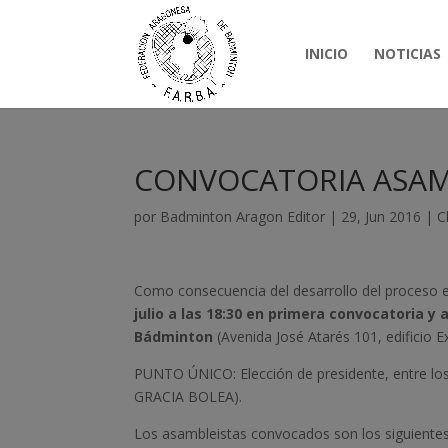
INICIO
NOTICIAS
CONVOCATORIA ASAMB
por
Badminton Aragon Editor
|
29, Jun 2016
|
C
Como consecuencia del desarrollo del proceso e
julio a las 18:30 en primera convocatoria y
Bádminton
(Avenida José Atarés 101, edificio E
PUNTO ÚNICO: Elección de presidente, entre 
GRACIA BOLEA).
Los asambleistas convocados son los siguientes