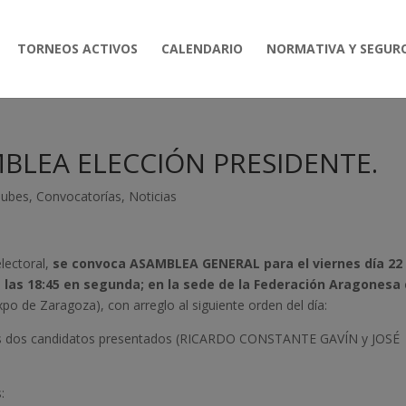
TORNEOS ACTIVOS
CALENDARIO
NORMATIVA Y SEGUR
LEA ELECCIÓN PRESIDENTE.
lubes
,
Convocatorías
,
Noticias
lectoral,
se convoca ASAMBLEA GENERAL para el viernes día 22
 a las 18:45 en segunda; en la sede de la Federación Aragonesa
xpo de Zaragoza), con arreglo al siguiente orden del día:
los dos candidatos presentados (RICARDO CONSTANTE GAVÍN y JOSÉ
: