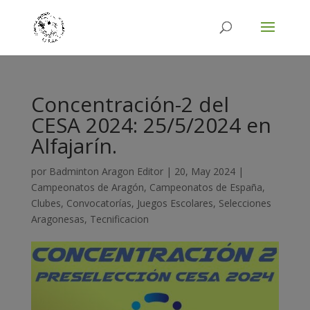
Concentración-2 del
CESA 2024: 25/5/2024 en
Alfajarín.
por
Badminton Aragon Editor
|
20, May 2024
|
Campeonatos de Aragón
,
Campeonatos de España
,
Clubes
,
Convocatorías
,
Juegos Escolares
,
Selecciones
Aragonesas
,
Tecnificacion