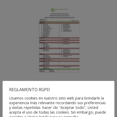
El próximo sábado día 25 de mayo de 2024, en horario
REGLAMENTO RGPD
de 16 a 20 horas, se celebrará en el PDM de Alfajarín
la segunda concentración, de la cual saldrán los
Usamos cookies en nuestro sitio web para brindarle la
experiencia más relevante recordando sus preferencias
seleccionados y reservas para la participación de
y visitas repetidas. hacer clic “Aceptar todo”, Usted
Aragón, en el Campeonato de España de Selecciones
acepta el uso de todas las cookies. Sin embargo, puede
CESA que tendrá lugar en Punta Umbria (Huelva) del 19
acceder a "Aviso legal" para su consulta.