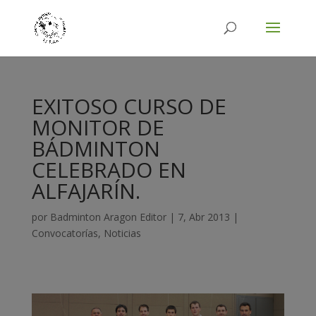
EXITOSO CURSO DE
MONITOR DE
BÁDMINTON
CELEBRADO EN
ALFAJARÍN.
por
Badminton Aragon Editor
|
7, Abr 2013
|
Convocatorías
,
Noticias