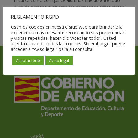
El curso contó con quince alumnos que durante todo
el fin de semana recibieron las correspondientes clases
teórico-prácticas, el curso estuvo impartido por el
REGLAMENTO RGPD
técnico de bádminton de nivel III Álvaro Rangil Labodía.
Usamos cookies en nuestro sitio web para brindarle la
experiencia más relevante recordando sus preferencias
y visitas repetidas. hacer clic “Aceptar todo”, Usted
acepta el uso de todas las cookies. Sin embargo, puede
acceder a "Aviso legal" para su consulta.
Aceptar todo
Aviso legal
Con el apoyo y subvención de