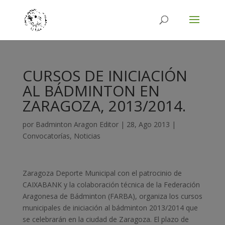
CURSOS DE INICIACIÓN
AL BÁDMINTON EN
ZARAGOZA, 2013/2014.
por
Badminton Aragon Editor
|
28, Ago 2013
|
Convocatorías
,
Noticias
Zaragoza Deporte Municipal con el patrocinio de
CAIXABANK y la colaboración técnica de la Federación
Aragonesa de Bádminton (FARBA), organiza los cursos
municipales de iniciación al bádminton 2013/2014 que
se celebrarán en la ciudad de Zaragoza. El plazo de