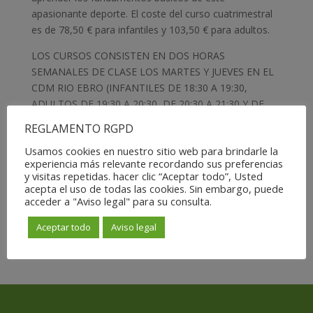
apasionante deporte. El coste del curso cuatrimestral
es de 78,50 € para infantiles y 103,50 € para adultos.
LOS CURSOS CONSISTEN EN DOS HORAS
SEMANALES DE CLASE LOS MARTES Y JUEVES EN EL
CDM RIO EBRO (INFANTILES DE 18:30 A 19:30,
ADULTOS DE 19:30 A 20:30, DE 20:30 A 21:30 Y DE
21:30 A 22:30).
REGLAMENTO RGPD
OS ADJUNTAMOS LA FICHA DE INSCRIPCIÓN
Usamos cookies en nuestro sitio web para brindarle la
NECESARIA Y ANIMARSE A PARTICIPAR:
experiencia más relevante recordando sus preferencias
y visitas repetidas. hacer clic “Aceptar todo”, Usted
fichabadminton2013-2014.doc
acepta el uso de todas las cookies. Sin embargo, puede
acceder a "Aviso legal" para su consulta.
Para una mayor información la podeís encontrar en la
Aceptar todo
Aviso legal
web:
www.zaragozadeporte.com