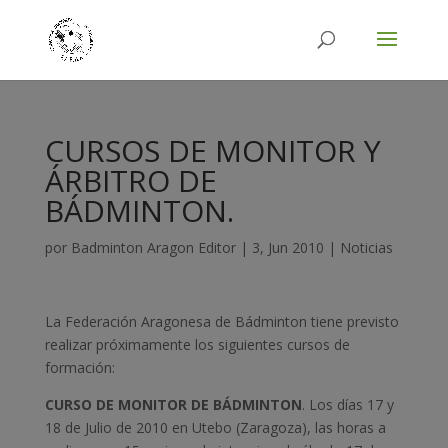
CURSOS DE MONITOR Y
ÁRBITRO DE
BÁDMINTON.
por
Badminton Aragon Editor
|
3, Jun 2010
|
Noticias
La Federación Aragonesa de Bádminton tiene previsto
realizar próximamente los siguientes cursos de
formación:
CURSO DE MONITOR DE BÁDMINTON
. Los días 17 y
18 de Julio de 2010 en Utebo (Zaragoza), las horas a