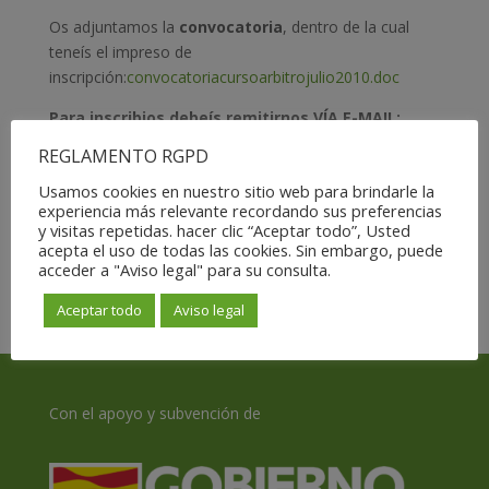
Os adjuntamos la
convocatoria
, dentro de la cual
teneís el impreso de
inscripción:
convocatoriacursoarbitrojulio2010.doc
Para inscribios debeís remitirnos VÍA E-MAIL:
(
farbad@hotmail.com
), correo ordinario
REGLAMENTO RGPD
(C/Valero Ripol 15 50.018 Zaragoza) o fax: 976-
Usamos cookies en nuestro sitio web para brindarle la
730608 la siguiente documentación: impreso de
experiencia más relevante recordando sus preferencias
inscripción formalizado, fotocopia del DNI y
y visitas repetidas. hacer clic “Aceptar todo”, Usted
resguardo de ingreso bancario ANTES DEL 25 DE
acepta el uso de todas las cookies. Sin embargo, puede
JUNIO.
acceder a "Aviso legal" para su consulta.
Aceptar todo
Aviso legal
Con el apoyo y subvención de