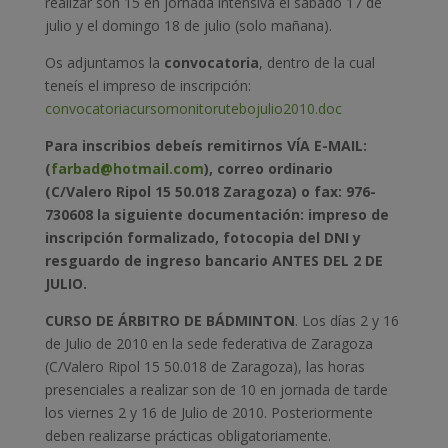
realizar son 15 en jornada intensiva el sábado 17 de
julio y el domingo 18 de julio (solo mañana).
Os adjuntamos la
convocatoria
, dentro de la cual
teneís el impreso de inscripción:
convocatoriacursomonitorutebojulio2010.doc
Para inscribios debeís remitirnos VÍA E-MAIL:
(
farbad@hotmail.com
), correo ordinario
(C/Valero Ripol 15 50.018 Zaragoza) o fax: 976-
730608 la siguiente documentación: impreso de
inscripción formalizado, fotocopia del DNI y
resguardo de ingreso bancario ANTES DEL 2 DE
JULIO.
CURSO DE ÁRBITRO DE BÁDMINTON
. Los días 2 y 16
de Julio de 2010 en la sede federativa de Zaragoza
(C/Valero Ripol 15 50.018 de Zaragoza), las horas
presenciales a realizar son de 10 en jornada de tarde
los viernes 2 y 16 de Julio de 2010. Posteriormente
deben realizarse prácticas obligatoriamente.