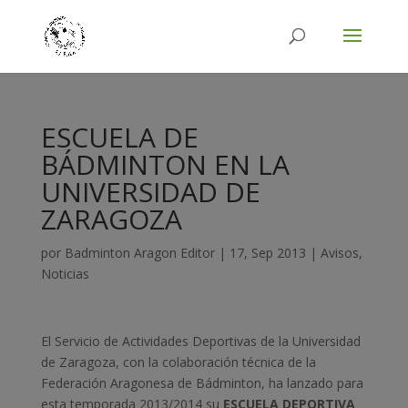
ESCUELA DE
BÁDMINTON EN LA
UNIVERSIDAD DE
ZARAGOZA
por
Badminton Aragon Editor
|
17, Sep 2013
|
Avisos
,
Noticias
El Servicio de Actividades Deportivas de la Universidad
de Zaragoza, con la colaboración técnica de la
Federación Aragonesa de Bádminton, ha lanzado para
esta temporada 2013/2014 su
ESCUELA DEPORTIVA