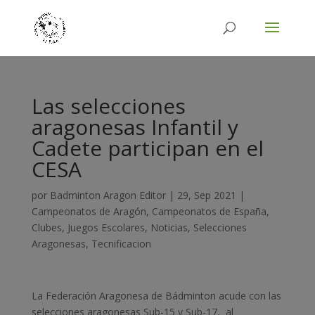
Las selecciones
aragonesas Infantil y
Cadete participan en el
CESA
por
Badminton Aragon Editor
|
29, Sep 2021
|
Campeonatos de Aragón
,
Campeonatos de España
,
Clubes
,
Juegos Escolares
,
Noticias
,
Selecciones
Aragonesas
,
Tecnificacion
La Federación Aragonesa de Bádminton acude con las
selecciones aragonesas Sub-15 y Sub-17, al