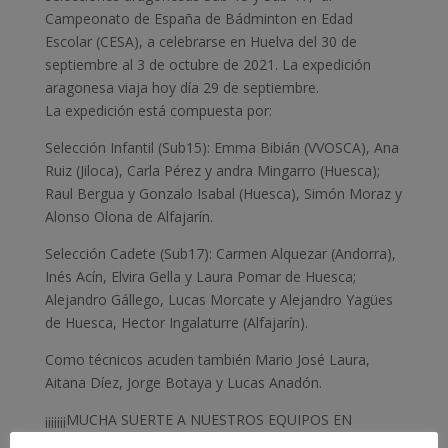
Campeonato de España de Bádminton en Edad
Escolar (CESA), a celebrarse en Huelva del 30 de
septiembre al 3 de octubre de 2021. La expedición
aragonesa viaja hoy día 29 de septiembre.
La expedición está compuesta por:
Selección Infantil (Sub15): Emma Bibián (VVOSCA), Ana
Ruiz (Jiloca), Carla Pérez y andra Mingarro (Huesca);
Raul Bergua y Gonzalo Isabal (Huesca), Simón Moraz y
Alonso Olona de Alfajarín.
Selección Cadete (Sub17): Carmen Alquezar (Andorra),
Inés Acín, Elvira Gella y Laura Pomar de Huesca;
Alejandro Gállego, Lucas Morcate y Alejandro Yagües
de Huesca, Hector Ingalaturre (Alfajarín).
Como técnicos acuden también Mario José Laura,
Aitana Díez, Jorge Botaya y Lucas Anadón.
¡¡¡¡¡¡¡MUCHA SUERTE A NUESTROS EQUIPOS EN
HUELVA!!!!!!!