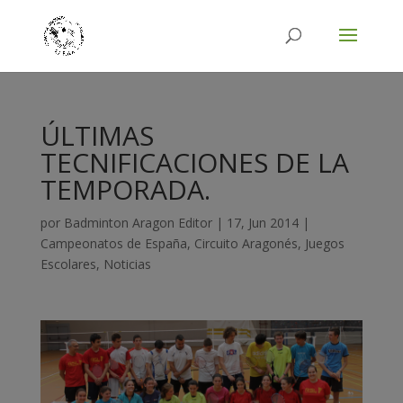
ÚLTIMAS
TECNIFICACIONES DE LA
TEMPORADA.
por
Badminton Aragon Editor
|
17, Jun 2014
|
Campeonatos de España
,
Circuito Aragonés
,
Juegos
Escolares
,
Noticias